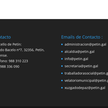
tacto
Emails de Contacto :
ello de Petín:
administracion@petin.gal
do Bacelo nº7, 32356, Petín,
alcaldia@petin.gal
ense.
info@petin.gal
fono: 988 310 223
secretaria@petin.gal
 988 336 090
traballadorasocial@petin.g
velatoriomunicipal@petin.
xuzgadodepaz@petin.gal