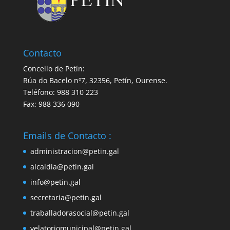
Contacto
Concello de Petín:
Rúa do Bacelo nº7, 32356, Petín, Ourense.
Teléfono: 988 310 223
Fax: 988 336 090
Emails de Contacto :
administracion@petin.gal
alcaldia@petin.gal
info@petin.gal
secretaria@petin.gal
traballadorasocial@petin.gal
velatoriomunicipal@petin.gal