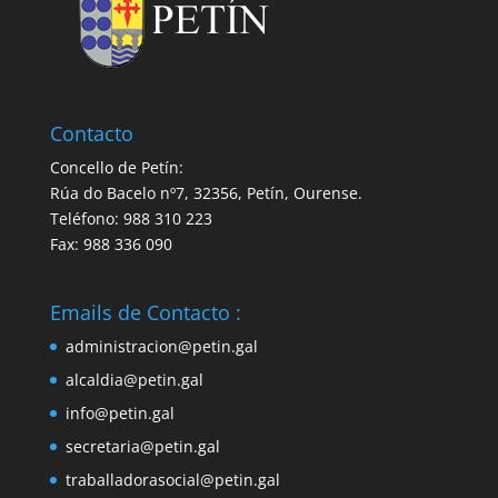
Contacto
Concello de Petín:
Rúa do Bacelo nº7, 32356, Petín, Ourense.
Teléfono: 988 310 223
Fax: 988 336 090
Emails de Contacto :
administracion@petin.gal
alcaldia@petin.gal
info@petin.gal
secretaria@petin.gal
traballadorasocial@petin.gal