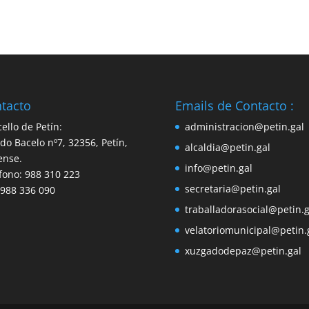
tacto
Emails de Contacto :
ello de Petín:
administracion@petin.gal
do Bacelo nº7, 32356, Petín,
alcaldia@petin.gal
ense.
info@petin.gal
fono: 988 310 223
secretaria@petin.gal
 988 336 090
traballadorasocial@petin.g
velatoriomunicipal@petin.
xuzgadodepaz@petin.gal