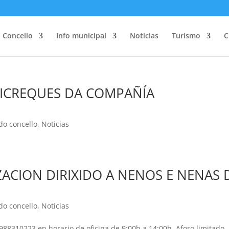
Concello
Info municipal
Noticias
Turismo
C
ICREQUES DA COMPAÑÍA
do concello
,
Noticias
ZACION DIRIXIDO A NENOS E NENAS 
do concello
,
Noticias
988310223 en horario de oficina de 9:00h a 14:00h. Aforo limitado.