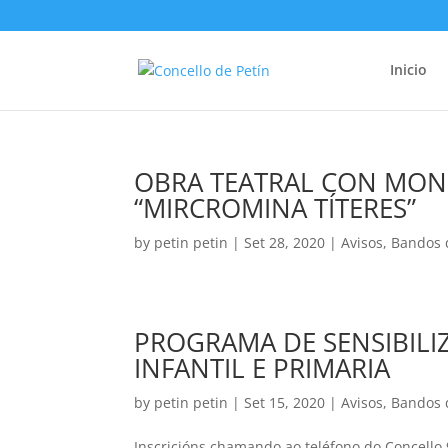
Inicio
OBRA TEATRAL CON MON
“MIRCROMINA TÍTERES”
by
petin petin
|
Set 28, 2020
|
Avisos
,
Bandos 
PROGRAMA DE SENSIBILI
INFANTIL E PRIMARIA
by
petin petin
|
Set 15, 2020
|
Avisos
,
Bandos 
Inscricións chamando ao teléfono do Concello 