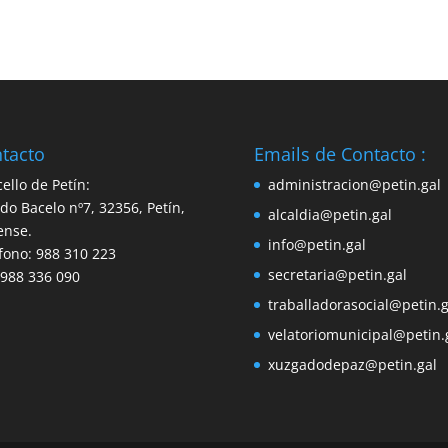
tacto
Emails de Contacto :
ello de Petín:
administracion@petin.gal
do Bacelo nº7, 32356, Petín,
alcaldia@petin.gal
ense.
info@petin.gal
fono: 988 310 223
secretaria@petin.gal
 988 336 090
traballadorasocial@petin.g
velatoriomunicipal@petin.
xuzgadodepaz@petin.gal