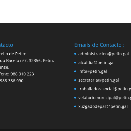
tacto
Emails de Contacto :
ello de Petín:
administracion@petin.gal
do Bacelo nº7, 32356, Petín,
alcaldia@petin.gal
ense.
info@petin.gal
fono: 988 310 223
secretaria@petin.gal
 988 336 090
traballadorasocial@petin.g
velatoriomunicipal@petin.
xuzgadodepaz@petin.gal