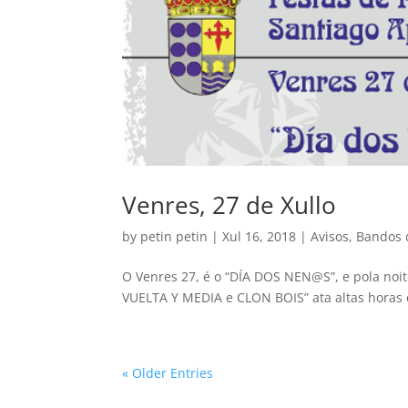
Venres, 27 de Xullo
by
petin petin
|
Xul 16, 2018
|
Avisos
,
Bandos 
O Venres 27, é o “DÍA DOS NEN@S”, e pola noi
VUELTA Y MEDIA e CLON BOIS” ata altas horas
« Older Entries