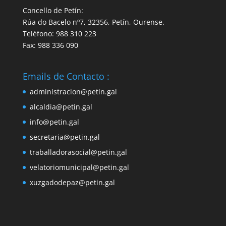
Concello de Petín:
Rúa do Bacelo nº7, 32356, Petín, Ourense.
Teléfono: 988 310 223
Fax: 988 336 090
Emails de Contacto :
administracion@petin.gal
alcaldia@petin.gal
info@petin.gal
secretaria@petin.gal
traballadorasocial@petin.gal
velatoriomunicipal@petin.gal
xuzgadodepaz@petin.gal