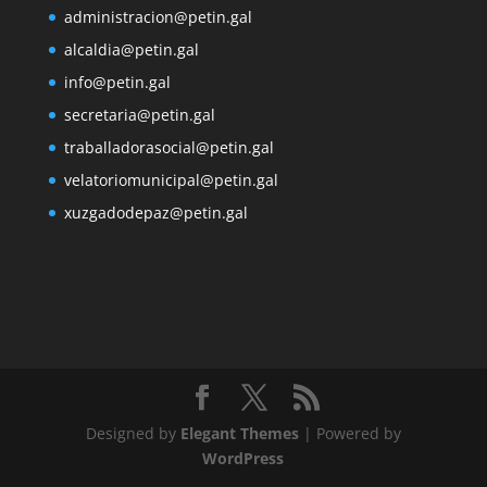
administracion@petin.gal
alcaldia@petin.gal
info@petin.gal
secretaria@petin.gal
traballadorasocial@petin.gal
velatoriomunicipal@petin.gal
xuzgadodepaz@petin.gal
Designed by
Elegant Themes
| Powered by
WordPress