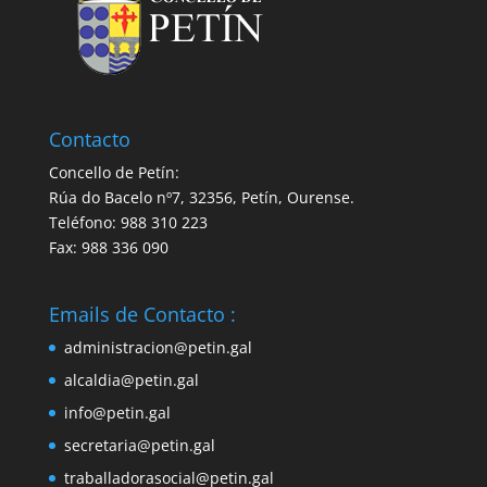
Contacto
Concello de Petín:
Rúa do Bacelo nº7, 32356, Petín, Ourense.
Teléfono: 988 310 223
Fax: 988 336 090
Emails de Contacto :
administracion@petin.gal
alcaldia@petin.gal
info@petin.gal
secretaria@petin.gal
traballadorasocial@petin.gal