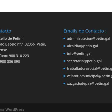
tacto
Emails de Contacto :
ello de Petín:
administracion@petin.gal
do Bacelo nº7, 32356, Petín,
alcaldia@petin.gal
ense.
info@petin.gal
fono: 988 310 223
secretaria@petin.gal
 988 336 090
traballadorasocial@petin.g
velatoriomunicipal@petin.
xuzgadodepaz@petin.gal
 por
WordPress