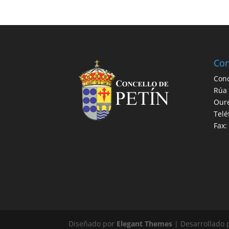
Con
Conc
Rúa 
Our
Telé
Fax:
Diseñado por
Elegant Themes
| Desarrollado