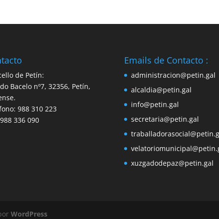
tacto
Emails de Contacto :
ello de Petín:
administracion@petin.gal
do Bacelo nº7, 32356, Petín,
alcaldia@petin.gal
ense.
info@petin.gal
fono: 988 310 223
secretaria@petin.gal
 988 336 090
traballadorasocial@petin.g
velatoriomunicipal@petin.
xuzgadodepaz@petin.gal
 por
WordPress