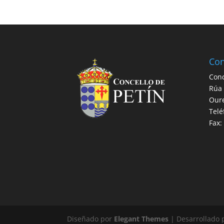
Con
Conc
Rúa 
Our
Telé
Fax:
Diseñado por
Elegant Themes
| Desarrollado