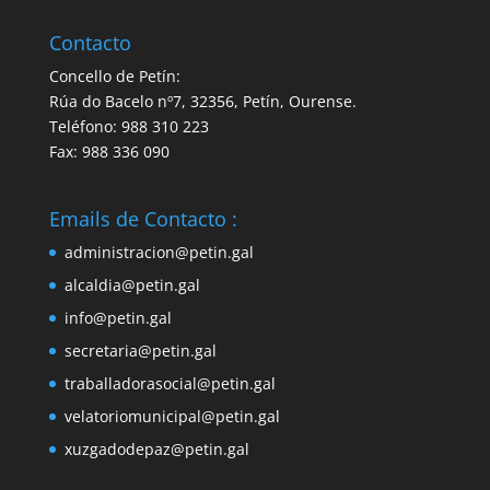
Contacto
Concello de Petín:
Rúa do Bacelo nº7, 32356, Petín, Ourense.
Teléfono: 988 310 223
Fax: 988 336 090
Emails de Contacto :
administracion@petin.gal
alcaldia@petin.gal
info@petin.gal
secretaria@petin.gal
traballadorasocial@petin.gal
velatoriomunicipal@petin.gal
xuzgadodepaz@petin.gal