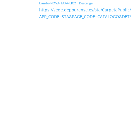
bando-NOVA-TAXA-LIXO
Descarga
https://sede.depourense.es/sta/CarpetaPublic
APP_CODE=STA&PAGE_CODE=CATALOGO&DETAL