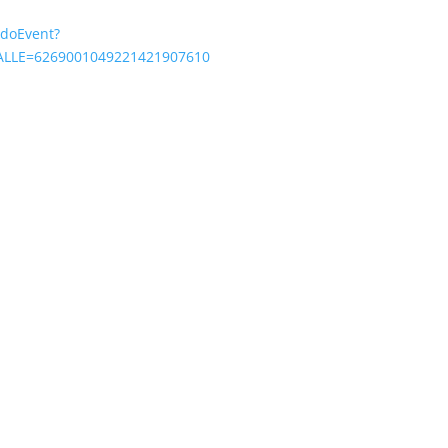
/doEvent?
LE=6269001049221421907610