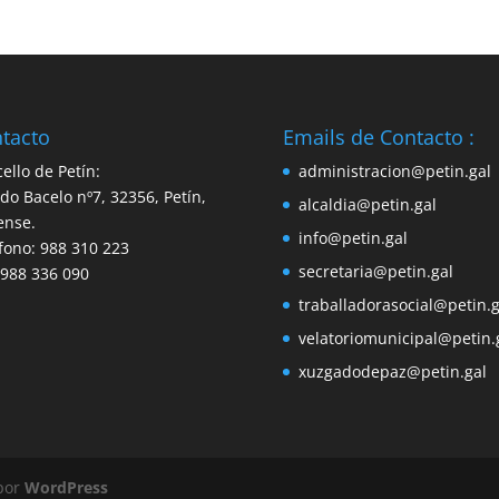
tacto
Emails de Contacto :
ello de Petín:
administracion@petin.gal
do Bacelo nº7, 32356, Petín,
alcaldia@petin.gal
ense.
info@petin.gal
fono: 988 310 223
secretaria@petin.gal
 988 336 090
traballadorasocial@petin.g
velatoriomunicipal@petin.
xuzgadodepaz@petin.gal
 por
WordPress