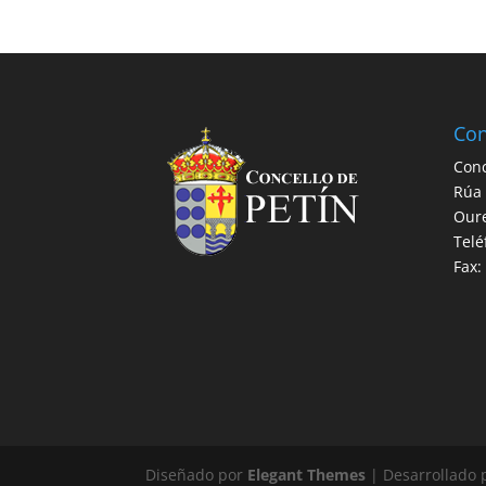
Con
Conc
Rúa 
Our
Telé
Fax:
Diseñado por
Elegant Themes
| Desarrollado