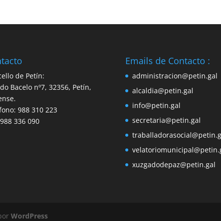
tacto
Emails de Contacto :
ello de Petín:
administracion@petin.gal
do Bacelo nº7, 32356, Petín,
alcaldia@petin.gal
ense.
info@petin.gal
fono: 988 310 223
secretaria@petin.gal
 988 336 090
traballadorasocial@petin.g
velatoriomunicipal@petin.
xuzgadodepaz@petin.gal
 por
WordPress