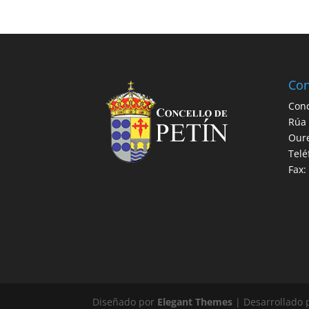
Con
Conc
Rúa 
Our
Telé
Fax:
Diseñado por
Elegant Themes
| Desarrollado