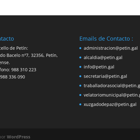
tacto
Emails de Contacto :
ello de Petín:
administracion@petin.gal
do Bacelo nº7, 32356, Petín,
alcaldia@petin.gal
ense.
info@petin.gal
fono: 988 310 223
secretaria@petin.gal
 988 336 090
traballadorasocial@petin.g
velatoriomunicipal@petin.
xuzgadodepaz@petin.gal
 por
WordPress