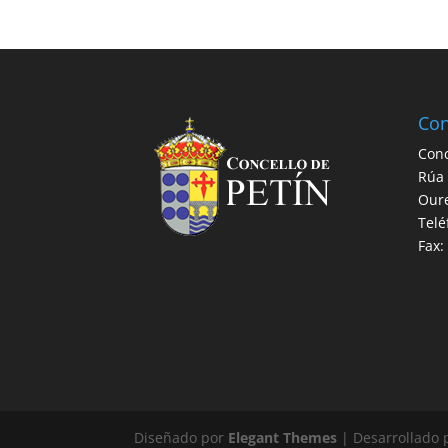
Con
Conc
Rúa 
Our
Telé
Fax:
Diseñado por
Elegant Themes
| Desarrollado