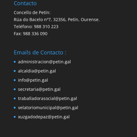
Contacto
Concello de Petín:
Rúa do Bacelo nº7, 32356, Petín, Ourense.
Teléfono: 988 310 223
Fax: 988 336 090
Emails de Contacto :
administracion@petin.gal
alcaldia@petin.gal
info@petin.gal
secretaria@petin.gal
traballadorasocial@petin.gal
velatoriomunicipal@petin.gal
xuzgadodepaz@petin.gal