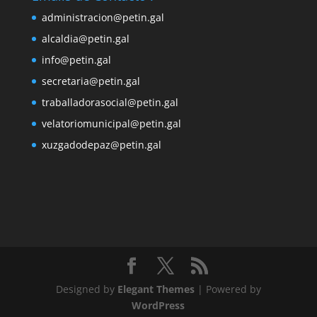
administracion@petin.gal
alcaldia@petin.gal
info@petin.gal
secretaria@petin.gal
traballadorasocial@petin.gal
velatoriomunicipal@petin.gal
xuzgadodepaz@petin.gal
Designed by
Elegant Themes
| Powered by
WordPress