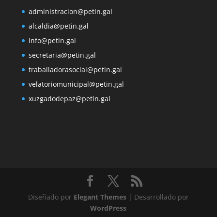
administracion@petin.gal
alcaldia@petin.gal
info@petin.gal
secretaria@petin.gal
traballadorasocial@petin.gal
velatoriomunicipal@petin.gal
xuzgadodepaz@petin.gal
Diseñado por
Elegant Themes
| Desarrollado por
WordPress