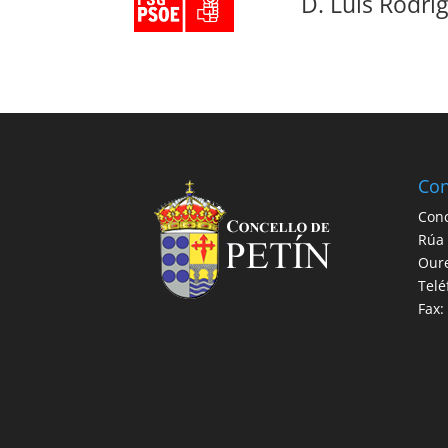
D. Luis Rodrí
Con
Conc
Rúa 
Our
Telé
Fax: